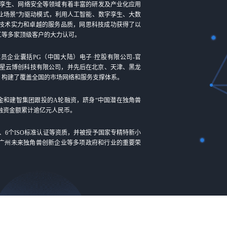
孪生、网络安全等领域有着丰富的研发及产业化应用
业场景”为驱动模式，利用人工智能、数字孪生、大数
技术实力和卓越的服务品质，网思科技成功获得了以
工等多家顶级客户的大力认可。
成员企业囊括PG（中国大陆）电子·控股有限公司-官
、星云博创科技有限公司，并先后在北京、天津、黑龙
，构建了覆盖全国的市场网络和服务支撑体系。
基金和建智集团跟投的A轮融资，跻身“中国潜在独角兽
，融资金额累计逾亿元人民币。
C、6个ISO标准认证等资质，并被授予国家专精特新小
广州未来独角兽创新企业等多项政府和行业的重要荣