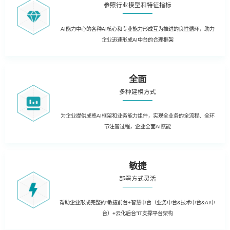
参照行业模型和特征指标
AI能力中心的各种AI核心和专业能力形成互为推进的良性循环，助力
企业迅速形成AI中台的合理框架
全面
多种建模方式
为企业提供成熟AI框架和业务能力组件，实现全业务的全流程、全环
节注智过程，企业全面AI赋能
敏捷
部署方式灵活
帮助企业形成完整的“敏捷前台+智慧中台（业务中台&技术中台&AI中
台）+云化后台”IT支撑平台架构