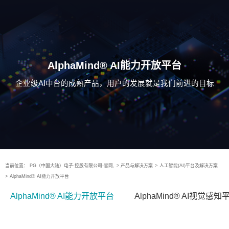
AlphaMind® AI能力开放平台
企业级AI中台的成熟产品，用户的发展就是我们前进的目标
当前位置：
PG（中国大陆）电子·控股有限公司-官网,
>
产品与解决方案
>
人工智能(AI)平台及解决方案
>
AlphaMind® AI能力开放平台
AlphaMind® AI能力开放平台
AlphaMind® AI视觉感知