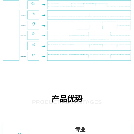
产品优势
PRODUCT ADVANTAGES
专业