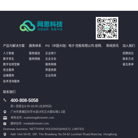
产品与解决方案
服务体系
PG（中国大陆）电子·控股有限公司-官网,
新闻资讯
加入我们
人工智能
服务级别
企业简介
招聘岗位
数字孪生
服务网络
企业文化
联系方式
数字化转型解
服务网络
留言表单
安全服务
荣誉资质
运维服务
企业风采
技术咨询服务
联系我们
400-808-5058
周一到周五9:30-18:00 (北京时间）
广州市黄埔区科学大道18号芯大厦B2栋1-2层
商务合作: marketing@sinontt.com
媒体合作: media@sinontt.com
Overseas business: NETTHINK HOLDINGS(HK)CO.,LIMITED
Add: Unit 04-05, 16F, The Broadway No.54-62 Lockhart Road,
Wanchai, HongKong