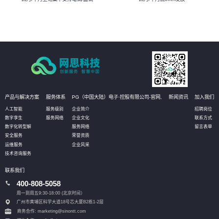
产品与解决方案
服务体系
PG（中国大陆）电子·控股有限公司-官网,
新闻资讯
加入我们
人工智能
服务级别
企业简介
招聘岗位
数字孪生
服务网络
企业文化
联系方式
数字化转型解
服务网络
留言表单
安全服务
荣誉资质
运维服务
企业风采
技术咨询服务
联系我们
400-808-5058
周一到周五9:30-18:00 (北京时间）
广州市黄埔区科学大道18号芯大厦B2栋1-2层
商务合作: marketing@sinontt.com