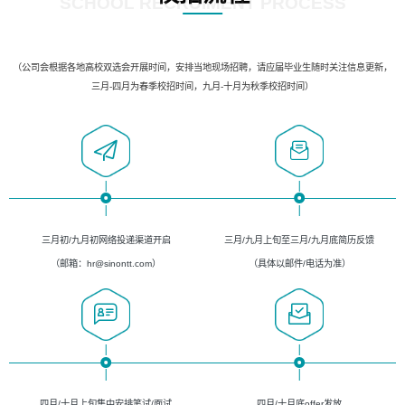
SCHOOL RECRUIMENT PROCESS
（公司会根据各地高校双选会开展时间，安排当地现场招聘，请应届毕业生随时关注信息更新，
三月-四月为春季校招时间，九月-十月为秋季校招时间）
三月初/九月初网络投递渠道开启
三月/九月上旬至三月/九月底简历反馈
（邮箱：hr@sinontt.com）
（具体以邮件/电话为准）
四月/十月上旬集中安排笔试/面试
四月/十月底offer发放