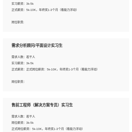
实习薪资：3k-5k
2. 熟悉前端常用框架, 能独立完成设计给予的 UI 效果;
正式薪资：5k-10K，年终奖1-3个月（看能力浮动）
3. 有良好的代码习惯, 低级错误出现频率低;
4. 具备优秀的沟通和协调能力，能承受比较大的工作压力;
岗位职责:
5. 自我驱动力强, 能自主学习新知识新技术, 并具有较强的自学能力;
1. 为企业客户提供软件技术服务。包括安装、升级、配置、调优、故障诊断等工
6. 了解前端设计及后端开发, 可快速和同事对接工作;
作；
7. 了解或熟悉 WebGL 及相关框架优先。
2. 在此基础上，并能为客户提供客户化技术支持方案，提升软件使用效率与价值。
需求分析顾问/平面设计实习生
任职要求:
需求人数：若干人
1. 计算机专业相关背景；
实习薪资：3k-5k
2. 自我学习和动手能力强，对操作系统、数据库有一定基础和兴趣；
正式薪资：正式岗位薪资：5k-10K，年终奖1-3个月（看能力浮动）
3.沟通能力强、有基础客户服务意识。
岗位职责：
1、 沟通客户需求，分析其实施的可行性，辅助项目经理完成展示策划、设计；
2、 把握设计时间节点，控制设计进度，完成展示设计任务；
3、配合平面设计师完成项目最终的整体汇报方案；参与项目例会，项目完工总结报
售前工程师（解决方案专员）实习生
告，设计项目文件管理和资料库维护；
4、 创新设计表现形式，优化流程、提高设计工作效率；
需求人数：若干人
5、 设计内容包括但不限于：展厅/博物馆/展馆的规划与空间设计，人机界面设计，
岗位薪资：3k-5k
标志及吉祥物设计，效果图后期处理等。
正式岗位薪资：5k-10K，年终奖1-3个月（看能力浮动）