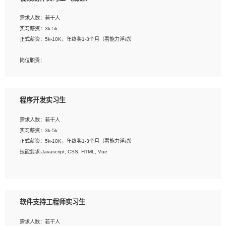
告，设计项目文件管理和资料库维护；
4、 创新设计表现形式，优化流程、提高设计工作效率；
需求人数：若干人
5、 设计内容包括但不限于：展厅/博物馆/展馆的规划与空间设计，人机界面设计，
实习薪资：3k-5k
标志及吉祥物设计，效果图后期处理等。
正式薪资：5k-10K，年终奖1-3个月（看能力浮动）
岗位要求：
岗位职责：
1、艺术设计类相关专业；
1、各类企业宣传片视频的剪辑和片头片尾包装；
2、热爱展览展示设计工作，熟悉行业动向，设计专业知识和产品专业知识；
2、广告片的后期剪辑与整体特效合成；
3、具有良好的人际沟通、准确判断客户需求并执行的能力、较强的团队合作能力和
3、特效及动画制作并了解后期合成软件。
服务意识。
程序开发实习生
岗位要求：
需求人数：若干人
1、热爱影视，责任心强，有强烈的兴趣和后期制作的主观能动性；
实习薪资：3k-5k
2、熟练使用After Effect、Photo Shop、熟练掌握视频剪辑和特效包装软件；
正式薪资：5k-10K，年终奖1-3个月（看能力浮动）
3、能对影片后期进行整体调色控制，具备一定审美感；
技能要求:Javascript, CSS, HTML, Vue
4、在剪辑上会思考，有一定编导思维；
5、踏实， 勤奋，愿意在工作中不断学习，提高自我；
工作职责：
6、能与同事友好相处。
1. 负责公司的前端项目的开发;
2. 负责公司已有项目的维护及迭代;
软件支持工程师实习生
工作要求:
需求人数：若干人
1. 熟悉 Javascript, CSS, HTML, Vue, Git;