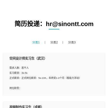
简历投递：hr@sinontt.com
分类1
分类2
分类3
空间设计师实习生（武汉）
需求人数：若干人
实习薪资：3k-5k
正式薪资：正式岗位薪资：5k-10K，年终奖1-3个月（看能力浮动）
岗位职责：
1、 沟通客户需求，分析其实施的可行性，辅助项目经理完成展示策划、设计；
2、 把握设计时间节点，控制设计进度，完成展示设计任务；
3、配合平面设计师完成项目最终的整体汇报方案；参与项目例会，项目完工总结报
视频制作实习生（成都）