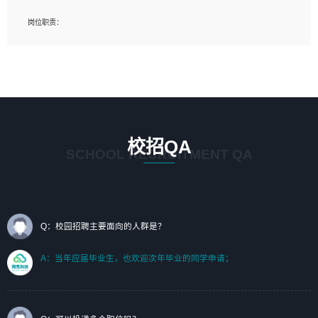
岗位要求：
岗位职责：
1、艺术设计类相关专业；（其中需求分析顾问不限专业）
1、完成主要工作：项目解决方案策划与编写，项目投标方案编写、项目申报方案编
2、热爱展览展示设计工作，熟悉行业动向，设计专业知识和产品专业知识；
写；
3、具有良好的人际沟通、准确判断客户需求并执行的能力、较强的团队合作能力和
2、人才队伍建设：完善SPL人才沉淀，积聚力量，为公司各省项目打单提供全面支
服务意识。
撑。
任职要求：
1. 熟悉 Javascript, CSS, HTML, Vue, Git;
校招QA
2. 熟悉 前端常用框架, 能独立完成设计给予的 UI 效果;
SCHOOL RECRUITMENT QA
3. 有良好的代码习惯, 低级错误出现频率低;
4. 具备优秀的沟通和协调能力，能承受比较大的工作压力;
5. 自我驱动力强, 能自主学习新知识新技术, 并具有较强的自学能力;
6. 了解前端设计及后端开发, 可快速和同事对接工作;
7. 了解或熟悉 WebGL 及相关框架优先。
Q：校园招聘主要面向的人群是？
（岗位人员专职于行业应用解决方案、项目申报方案、投标方案的策划编写）
A：当年应届毕业生，也欢迎次年毕业的同学申请；